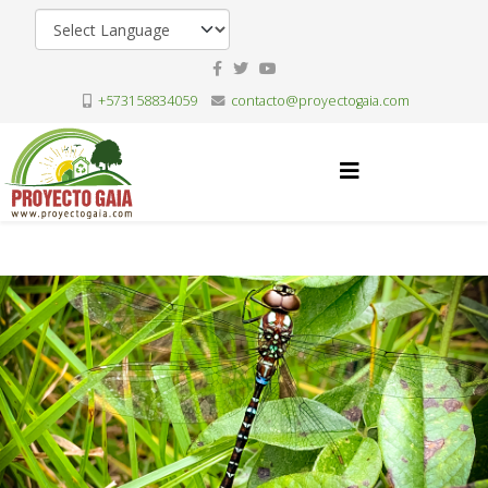
+573158834059
contacto@proyectogaia.com