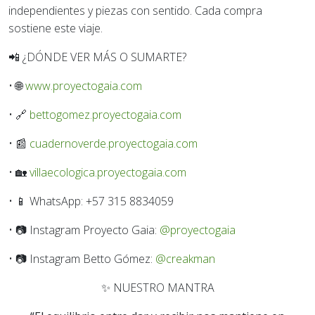
independientes y piezas con sentido. Cada compra
sostiene este viaje.
📲
¿DÓNDE VER MÁS O SUMARTE?
•
🌐
www.proyectogaia.com
•
🔗
bettogomez.proyectogaia.com
•
📰
cuadernoverde.proyectogaia.com
•
🏡
villaecologica.proyectogaia.com
•
📱 WhatsApp: +57 315 8834059
•
📷 Instagram Proyecto Gaia:
@proyectogaia
•
📷 Instagram Betto Gómez:
@creakman
✨
NUESTRO MANTRA