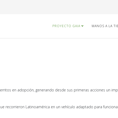
PROYECTO GAIA
MANOS A LA T
rritos en adopción, generando desde sus primeras acciones un impa
s que recorrieron Latinoamérica en un vehículo adaptado para funcion