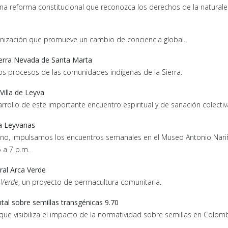
na reforma constitucional que reconozca los derechos de la natural
anización que promueve un cambio de conciencia global.
ierra Nevada de Santa Marta
los procesos de las comunidades indígenas de la Sierra.
Villa de Leyva
rollo de este importante encuentro espiritual y de sanación colectiv
la Leyvanas
zano, impulsamos los encuentros semanales en el Museo Antonio Nariñ
 a 7 p.m.
ral Arca Verde
 Verde
, un proyecto de permacultura comunitaria.
tal sobre semillas transgénicas 9.70
ue visibiliza el impacto de la normatividad sobre semillas en Colomb