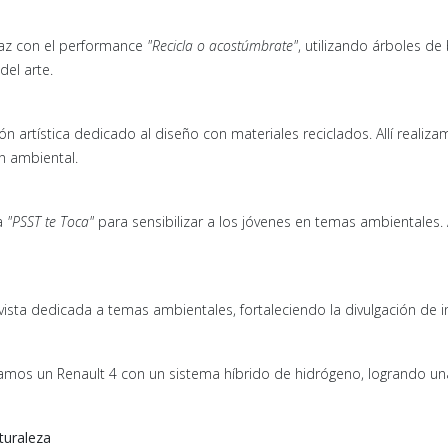
Paz con el performance
"Recicla o acostúmbrate"
, utilizando árboles de
del arte.
rtística dedicado al diseño con materiales reciclados. Allí realizamo
ón ambiental.
a
"PSST te Toca"
para sensibilizar a los jóvenes en temas ambientales.
evista dedicada a temas ambientales, fortaleciendo la divulgación de in
amos un Renault 4 con un sistema híbrido de hidrógeno, logrando una
turaleza