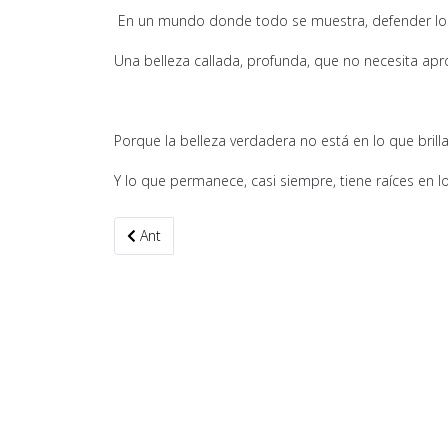
En un mundo donde todo se muestra, defender lo q
Una belleza callada, profunda, que no necesita apr
Porque la belleza verdadera no está en lo que brill
Y lo que permanece, casi siempre, tiene raíces en lo 
Artículo anterior: “Si no sirves… no sirves”
Ant